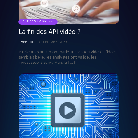
VU DANS LA PRESSE
La fin des API vidéo ?
EMPREINTE
-
7 SEPTEMBRE 2023
Plusieurs start-up ont parié sur les API vidéo. L’idée
semblait belle, les analystes ont validé, les
investisseurs suivi. Mais la […]