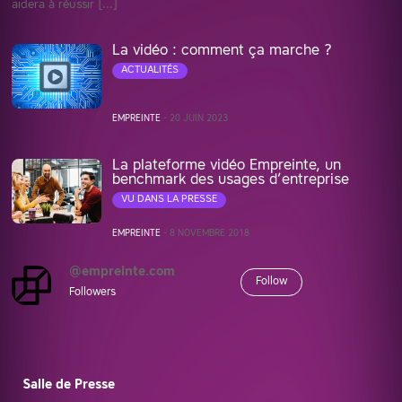
aidera à réussir […]
La vidéo : comment ça marche ?
ACTUALITÉS
EMPREINTE
-
20 JUIN 2023
La plateforme vidéo Empreinte, un
benchmark des usages d’entreprise
VU DANS LA PRESSE
EMPREINTE
-
8 NOVEMBRE 2018
@empreinte.com
Follow
Followers
Salle de Presse