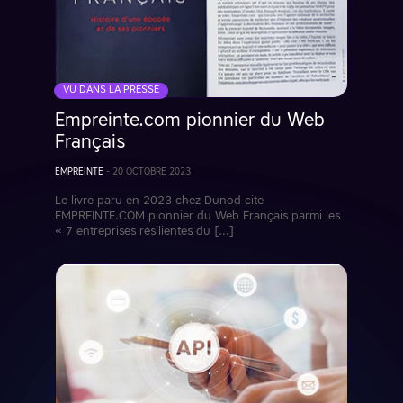
VU DANS LA PRESSE
Empreinte.com pionnier du Web
Français
EMPREINTE
-
20 OCTOBRE 2023
Le livre paru en 2023 chez Dunod cite
EMPREINTE.COM pionnier du Web Français parmi les
« 7 entreprises résilientes du […]