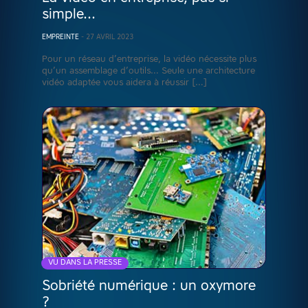
simple…
EMPREINTE
-
27 AVRIL 2023
Pour un réseau d’entreprise, la vidéo nécessite plus
qu’un assemblage d’outils… Seule une architecture
vidéo adaptée vous aidera à réussir […]
VU DANS LA PRESSE
Sobriété numérique : un oxymore
?