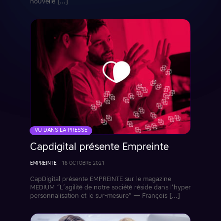
nouvelle […]
VU DANS LA PRESSE
Capdigital présente Empreinte
EMPREINTE
-
18 OCTOBRE 2021
CapDigital présente EMPREINTE sur le magazine
MEDIUM “L’agilité de notre société réside dans l’hyper
personnalisation et le sur-mesure” — François […]