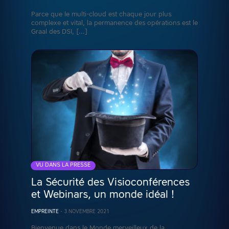
Parce que le multi-cloud est chaque jour plus
complexe et vital, la permanence des opérations est le
Graal des DSI, […]
VU DANS LA PRESSE
La Sécurité des Visioconférences
et Webinars, un monde idéal !
EMPREINTE
-
3 NOVEMBRE 2021
Bienvenue dans le Monde merveilleux de la