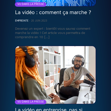
VU DANS LA PRESSE
La vidéo : comment ça marche ?
EMPREINTE
-
20 JUIN 2023
Devenez un expert : bientôt vous saurez comment
marche la vidéo ! Cet article vous permettra de
comprendre en 10 […]
VU DANS LA PRESSE
La vidéo en entreprise, pas si