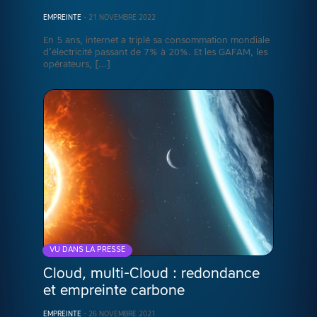
EMPREINTE
-
21 NOVEMBRE 2022
En 5 ans, internet a triplé sa consommation mondiale
d’électricité passant de 7% à 20%. Et les GAFAM, les
opérateurs, […]
VU DANS LA PRESSE
Cloud, multi-Cloud : redondance
et empreinte carbone
EMPREINTE
-
26 NOVEMBRE 2021