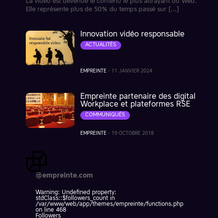
La vidéo est devenue le contenu le plus attrayant du Web.
Elle représente plus de 50% du temps passé sur […]
Innovation vidéo responsable
ACTUALITÉS
EMPREINTE
-
11 JANVIER 2024
Empreinte partenaire des digital
Workplace et plateformes RSE
COMMUNIQUÉS
EMPREINTE
-
19 OCTOBRE 2018
@empreinte.com
Warning
: Undefined property:
stdClass::$followers_count in
/var/www/web/app/themes/empreinte/functions.php
on line
468
Followers