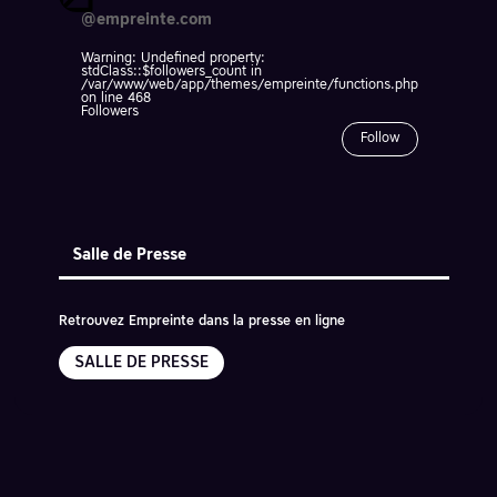
@empreinte.com
Warning
: Undefined property:
stdClass::$followers_count in
/var/www/web/app/themes/empreinte/functions.php
on line
468
Followers
Follow
Salle de Presse
Retrouvez Empreinte dans la presse en ligne
SALLE DE PRESSE