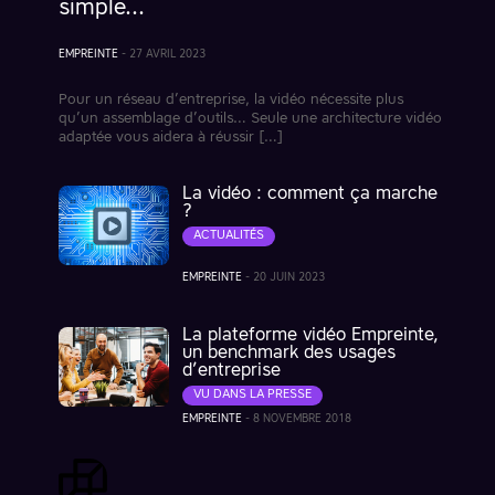
simple…
EMPREINTE
-
27 AVRIL 2023
Pour un réseau d’entreprise, la vidéo nécessite plus
qu’un assemblage d’outils… Seule une architecture vidéo
adaptée vous aidera à réussir […]
La vidéo : comment ça marche
?
ACTUALITÉS
EMPREINTE
-
20 JUIN 2023
La plateforme vidéo Empreinte,
un benchmark des usages
d’entreprise
VU DANS LA PRESSE
EMPREINTE
-
8 NOVEMBRE 2018