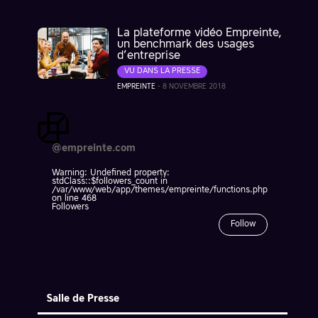
La plateforme vidéo Empreinte,
un benchmark des usages
d’entreprise
VU DANS LA PRESSE
EMPREINTE
-
8 NOVEMBRE 2018
@empreinte.com
Warning
: Undefined property:
stdClass::$followers_count in
/var/www/web/app/themes/empreinte/functions.php
on line
468
Followers
Follow
Salle de Presse