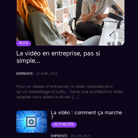
BLOG
La vidéo en entreprise, pas si
simple…
EMPREINTE
-
27 AVRIL 2023
Pour un réseau d’entreprise, la vidéo nécessite plus
qu’un assemblage d’outils… Seule une architecture vidéo
adaptée vous aidera à réussir […]
La vidéo : comment ça marche
?
ACTUALITÉS
EMPREINTE
-
20 JUIN 2023