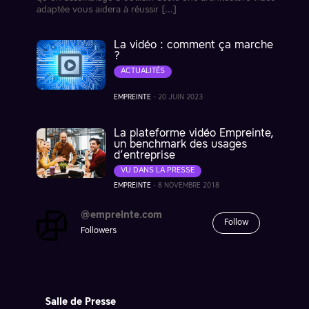
adaptée vous aidera à réussir […]
La vidéo : comment ça marche
?
ACTUALITÉS
EMPREINTE
-
20 JUIN 2023
La plateforme vidéo Empreinte,
un benchmark des usages
d’entreprise
VU DANS LA PRESSE
EMPREINTE
-
8 NOVEMBRE 2018
@empreinte.com
Follow
Followers
Salle de Presse